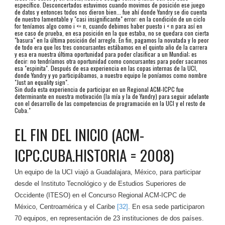
específico. Desconcertados estuvimos cuando movimos de posición ese juego
de datos y entonces todos nos dieron bien... fue ahí donde Yandry se dio cuenta
de nuestro lamentable y "casi insignificante" error: en la condición de un ciclo
for teníamos algo como i <= n, cuando debimos haber puesto i < n para así en
ese caso de prueba, en esa posición en la que estaba, no se quedara con cierta
"basura" en la última posición del arreglo. En fin, pagamos la novatada y lo peor
de todo era que los tres concursantes estábamos en el quinto año de la carrera
y esa era nuestra última oportunidad para poder clasificar a un Mundial; es
decir: no tendríamos otra oportunidad como concursantes para poder sacarnos
esa "espinita". Después de esa experiencia en las copas internas de la UCI,
donde Yandry y yo participábamos, a nuestro equipo le poníamos como nombre
"Just an equality sign".
Sin duda esta experiencia de participar en un Regional ACM-ICPC fue
determinante en nuestra motivación (la mía y la de Yandry) para seguir adelante
con el desarrollo de las competencias de programación en la UCI y el resto de
Cuba."
EL FIN DEL INICIO (ACM-
ICPC.CUBA.HISTORIA = 2008)
Un equipo de la UCI viajó a Guadalajara, México, para participar
desde el Instituto Tecnológico y de Estudios Superiores de
Occidente (ITESO) en el Concurso Regional ACM-ICPC de
México, Centroamérica y el Caribe
[32]
. En esa sede participaron
70 equipos, en representación de 23 instituciones de dos países.