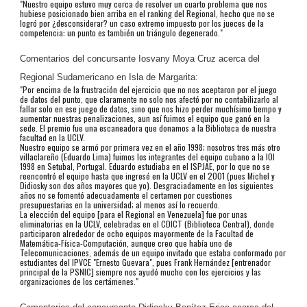
"Nuestro equipo estuvo muy cerca de resolver un cuarto problema que nos
hubiese posicionado bien arriba en el ranking del Regional, hecho que no se
logró por ¿desconsiderar? un caso extremo impuesto por los jueces de la
competencia: un punto es también un triángulo degenerado."
Comentarios del concursante Iosvany Moya Cruz acerca del
Regional Sudamericano en Isla de Margarita:
"Por encima de la frustración del ejercicio que no nos aceptaron por el juego
de datos del punto, que claramente no solo nos afectó por no contabilizarlo al
fallar solo en ese juego de datos, sino que nos hizo perder muchísimo tiempo y
aumentar nuestras penalizaciones, aun así fuimos el equipo que ganó en la
sede. El premio fue una escaneadora que donamos a la Biblioteca de nuestra
facultad en la UCLV.
Nuestro equipo se armó por primera vez en el año 1998; nosotros tres más otro
villaclareño (Eduardo Lima) fuimos los integrantes del equipo cubano a la IOI
1998 en Setubal, Portugal. Eduardo estudiaba en el ISPJAE, por lo que no se
reencontró el equipo hasta que ingresé en la UCLV en el 2001 (pues Michel y
Didiosky son dos años mayores que yo). Desgraciadamente en los siguientes
años no se fomentó adecuadamente el certamen por cuestiones
presupuestarias en la universidad; al menos así lo recuerdo.
La elección del equipo [para el Regional en Venezuela] fue por unas
eliminatorias en la UCLV, celebradas en el CDICT (Biblioteca Central), donde
participaron alrededor de ocho equipos mayormente de la Facultad de
Matemática-Física-Computación, aunque creo que había uno de
Telecomunicaciones, además de un equipo invitado que estaba conformado por
estudiantes del IPVCE "Ernesto Guevara", pues Frank Hernández [entrenador
principal de la PSNIC] siempre nos ayudó mucho con los ejercicios y las
organizaciones de los certámenes."