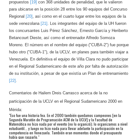
propuestos
[19]
con 368 unidades de penalidad, que le valieron
para ubicarse en la posición 28 entre los 90 equipos del Concurso
Regional
[20]
, así como en el cuarto lugar entre los equipos de la
sede venezolana
[21]
. Los integrantes del equipo de la UH fueron
los concursantes Luis Pérez Sánchez, Ernesto García y Heriberto
Betancourt Dieste, así como el entrenador Alfredo Somoza
Moreno. El número en el nombre del equipo ("CUBA-2") fue porque
hubo otro ("CUBA-1"), de la UCLV, en planes para también viajar a
Venezuela. En definitiva el equipo de Villa Clara no pudo participar
en el Regional Sudamericano de este año por falta de autorización
de su institución, a pesar de que existía un Plan de entrenamiento
[22]
.
Comentarios de Hailem Dreis Carrasco acerca de la no
participación de la UCLV en el Regional Sudamericano 2000 en
Mérida:
"Eso fue una historia fea. En el 2000 también quedamos campeones [en la
Segunda Maratón de Programación ACM de la UCLV] y la Facultad de
Matemática no hizo nada por el evento (no lo organizó); lo organizamos a nivel
estudiantil... y luego no hizo nada para llevar adelante la participación en la
competencia en Venezuela. También eran momentos donde el presupuesto
había que rasparlo."