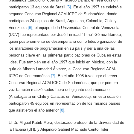
brasileños Claudionor Coelho y Ricardo Dahab; en esa ocasión
participaron 13 equipos de Brasil
[5]
. En el año 1997 se celebró el
segundo Concurso Regional ACM-ICPC de Sudamérica, donde
participaron 24 equipos de Brasil, Argentina, Colombia, Chile y
Venezuela
[6]
; el equipo de la Universidad Central de Venezuela
(UCV) fue representado por José Trinidad "Trino" Gómez Barreto,
quien posteriormente se desempeñaría como líder/organizador de
los maratones de programación en su país y sería una de las
personas clave en las primeras participaciones de Cuba en estas
lides. Fue también en el año 1997 que inició en México, con la
guía de Alberto Lamadrid Álvarez, el Concurso Regional ACM-
ICPC de Centroamérica
[7]
. En el año 1998 tuvo lugar el tercer
Concurso Regional ACM-ICPC de Sudamérica, que por primera
vez también realizó sedes fuera del gigante sudamericano
(Antofagasta en Chile y Caracas en Venezuela); en esta ocasión
participaron 45 equipos en representación de los mismos países
que asistieron el año anterior
[8]
.
El Dr. Miguel Katrib Mora, destacado profesor de la Universidad de
la Habana (UH), y Alejandro Gabriel Machado Cento, líder