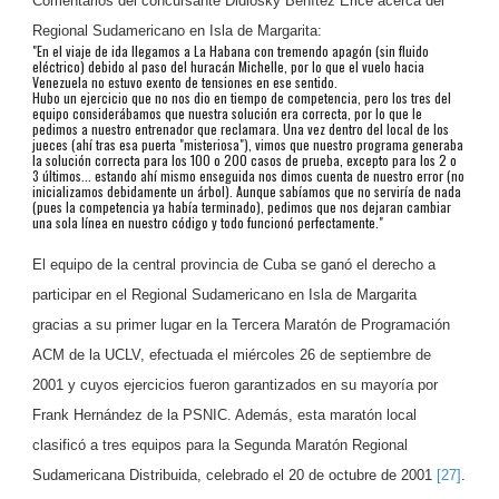
Comentarios del concursante Didiosky Benítez Erice acerca del
Regional Sudamericano en Isla de Margarita:
"En el viaje de ida llegamos a La Habana con tremendo apagón (sin fluido
eléctrico) debido al paso del huracán Michelle, por lo que el vuelo hacia
Venezuela no estuvo exento de tensiones en ese sentido.
Hubo un ejercicio que no nos dio en tiempo de competencia, pero los tres del
equipo considerábamos que nuestra solución era correcta, por lo que le
pedimos a nuestro entrenador que reclamara. Una vez dentro del local de los
jueces (ahí tras esa puerta "misteriosa"), vimos que nuestro programa generaba
la solución correcta para los 100 o 200 casos de prueba, excepto para los 2 o
3 últimos... estando ahí mismo enseguida nos dimos cuenta de nuestro error (no
inicializamos debidamente un árbol). Aunque sabíamos que no serviría de nada
(pues la competencia ya había terminado), pedimos que nos dejaran cambiar
una sola línea en nuestro código y todo funcionó perfectamente."
El equipo de la central provincia de Cuba se ganó el derecho a
participar en el Regional Sudamericano en Isla de Margarita
gracias a su primer lugar en la Tercera Maratón de Programación
ACM de la UCLV, efectuada el miércoles 26 de septiembre de
2001 y cuyos ejercicios fueron garantizados en su mayoría por
Frank Hernández de la PSNIC. Además, esta maratón local
clasificó a tres equipos para la Segunda Maratón Regional
Sudamericana Distribuida, celebrado el 20 de octubre de 2001
[27]
.