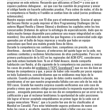
programar en este entorno. Recuerdo que utilizamos el DevC++ y creo que ni
siquiera pudimos debuguear... así que casi fue cuestión de programar y enviar
el código fuente sin hacerle suficientes pruebas. Para colmo de males, el día de
la competencia ni Yandry ni Franklin se sentían bien de salud (serios problemas
estomacales).
Nuestro equipo contó solo con 10 días para el entrenamiento. Gracias al apoyo
del Decano Héctor se pudo imprimir el libro Programming Challenges (de los
autores Miguel Revilla y Steven Skiena) y dividimos los capítulos entre los tres
concursantes (tratamos de aplicar la estrategia de especialización, dado que no
había mucho tiempo disponible para potenciar una mayor integralidad en cada
miembro). Una anécdota del evento fue que llegamos a la universidad sede algo
apenados por el bulto de hojas impresas y resulta que hubo un equipo
venezolano que llevó una maleta grande llena de libros.
Durante la competencia nos sentimos bien, competimos sin presión, nos
divertimos... durante la Clausura, al enterarnos del quinto lugar en la sede, nos
sentimos contentos y recibimos felicitaciones de otros participantes. Para ser la
primera participación de la UCI en los regionales del ACM-ICPC, consideramos
que todo estuvo bastante bien. Ya en el Hotel Anauco, donde compartía
habitación con Yandry, al día siguiente de la competencia nos pusimos a revisar
los casos de prueba del
problema I ("ICPC Scoreboard")
que no nos dio bien en
tiempo de competencia y que, a pesar de haber sido resuelto por pocos equipos
en toda Sudamérica, considerábamos que no estábamos muy lejos de la
solución. Cuando probamos los juegos de datos contra nuestra solución, nos
asombramos al ver que nuestro programaba fallaba con uno solo de los más de
100 casos. Grande fue nuestra sorpresa cuando verificamos ese solo caso de
prueba y vimos que nuestro código proporcionaba la respuesta esperada por los
jueces... enseguida pensamos que no nos dio en competencia por un error en la
calificación y que al reclamar tendríamos la oportunidad de subir posiciones
(de lograr el tercer aceptado empatábamos en primer lugar de la sede con el
equipo venezolano "Waroz", que a la postre fue uno de los clasificados al
Mundial en Canadá). Para estar totalmente seguros probamos de nuevo con
todos los casos y, en efecto, nuestro código volvió a fallar con ese caso