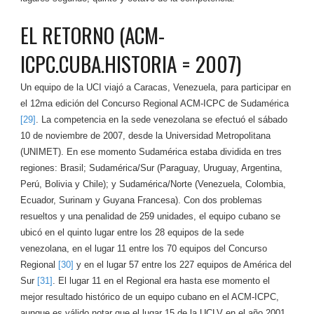
EL RETORNO (ACM-
ICPC.CUBA.HISTORIA = 2007)
Un equipo de la UCI viajó a Caracas, Venezuela, para participar en
el 12ma edición del Concurso Regional ACM-ICPC de Sudamérica
[29]
. La competencia en la sede venezolana se efectuó el sábado
10 de noviembre de 2007, desde la Universidad Metropolitana
(UNIMET). En ese momento Sudamérica estaba dividida en tres
regiones: Brasil; Sudamérica/Sur (Paraguay, Uruguay, Argentina,
Perú, Bolivia y Chile); y Sudamérica/Norte (Venezuela, Colombia,
Ecuador, Surinam y Guyana Francesa). Con dos problemas
resueltos y una penalidad de 259 unidades, el equipo cubano se
ubicó en el quinto lugar entre los 28 equipos de la sede
venezolana, en el lugar 11 entre los 70 equipos del Concurso
Regional
[30]
y en el lugar 57 entre los 227 equipos de América del
Sur
[31]
. El lugar 11 en el Regional era hasta ese momento el
mejor resultado histórico de un equipo cubano en el ACM-ICPC,
aunque es válido notar que el lugar 15 de la UCLV en el año 2001