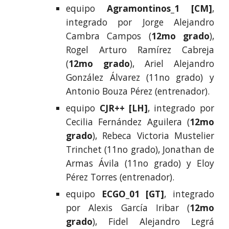
equipo
Agramontinos_1
[
CM
]
,
integrado por
Jorge Alejandro
Cambra Campos
(
12mo grado
),
Rogel Arturo Ramírez Cabreja
(
12mo grado
),
Ariel Alejandro
González Álvarez
(
11no grado
) y
Antonio Bouza Pérez
(entrenador).
equipo
CJR++
[
LH
]
, integrado por
Cecilia Fernández Aguilera
(
12mo
grado
),
Rebeca Victoria Mustelier
Trinchet
(11no grado),
Jonathan de
Armas Ávila
(
11no
grado
) y
Eloy
Pérez Torres
(entrenador).
equipo
ECGO_01 [GT]
, integrado
por
Alexis García Iribar
(
12mo
grado
),
Fidel Alejandro Legrá