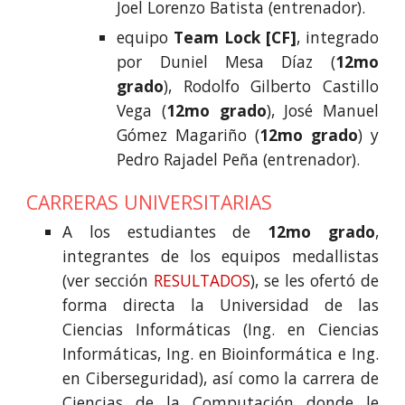
Joel Lorenzo Batista
(entrenador).
equipo
Team Lock
[
CF
]
, integrado
por
Duniel Mesa Díaz
(
12
m
o
grado
),
Rodolfo Gilberto Castillo
Vega
(
12m
o grado
),
José Manuel
Gómez Magariño
(
12
m
o grado
) y
Pedro Rajadel Peña
(entrenador).
CARRERAS UNIVERSITARIAS
A los estudiantes de
12mo grado
,
integrantes de los equipos medallistas
(ver sección
RESULTADOS
), se les ofert
ó
de
forma directa la Universidad de las
Ciencias Informáticas (Ing. en Ciencias
Informáticas, Ing. en Bioinformática e Ing.
en Ciberseguridad), así como la carrera de
Ciencias de la Computación donde le