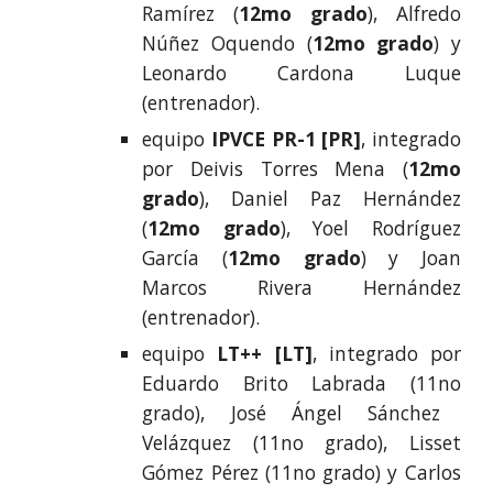
Ramírez
(
12mo grado
),
Alfredo
Núñez Oquendo
(
12mo grado
) y
Leonardo Cardona Luque
(entrenador).
equipo
IPVCE PR-1
[
PR
]
, integrado
por
Deivis Torres Mena
(
12mo
grado
),
Daniel Paz Hernández
(
12mo grado
),
Yoel Rodríguez
García
(
12mo grado
) y
Joan
Marcos Rivera Hernández
(entrenador).
equipo
LT++
[
LT
]
, integrado por
Eduardo Brito Labrada
(
1
1no
grado
),
José Ángel Sánchez
Velázquez
(
1
1n
o grado
),
Lisset
Gómez Pérez
(
11n
o grado
) y
Carlos